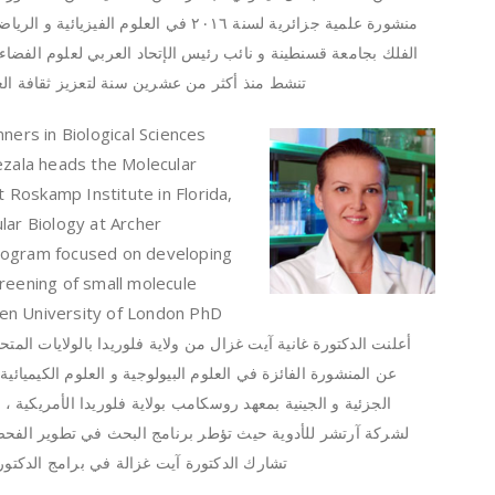
منشورة علمية جزائرية لسنة ٢٠١٦ في العلوم ا
الفلك بجامعة قسنطينة و نائب رئيس الإتحاد العربي لعلوم الفضا
تنشط منذ أكثر من عشرين سنة لتعزيز ثقافة العل
ners in Biological Sciences
ezala heads the Molecular
Roskamp Institute in Florida,
lar Biology at Archer
rogram focused on developing
reening of small molecule
open University of London PhD
أعلنت الدكتورة غانية آيت غزال من ولاية فلوريدا بالولايات المتح
عن المنشورة الفائزة في العلوم البيولوجية و العلوم الكيميائية
الجزئية و الجينية بمعهد روسكامب بولاية فلوريدا الأمريكية ، و
لشركة آرتشر للأدوية حيث تؤطر برنامج البحث في تطوير الفحص 
تشارك الدكتورة آيت غزالة في برامج الدكتورا