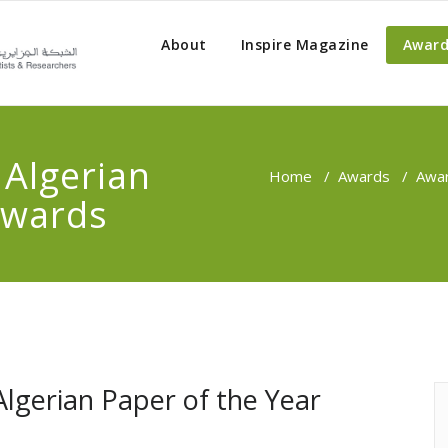
About
Inspire Magazine
Award
Algerian
Home
/
Awards
/
Awar
Awards
lgerian Paper of the Year