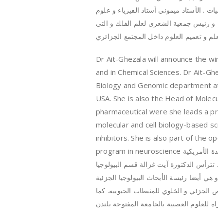
لفيزيائية و الرياضيات . الأستاذ ميموني أستاذ الفيزياء و علوم
ء و رئيس جمعية الشعرى لعلم الفلك و التي
م و تعميم العلوم داخل المجتمع الجزائري
Dr Ait-Ghezala will announce the win
and in Chemical Sciences. Dr Ait-Gh
Biology and Genomic department at 
USA. She is also the Head of Molecu
pharmaceutical were she leads a p
molecular and cell biology-based sc
inhibitors. She is also part of the 
program in neuroscience
دة الأمريكية
. تترأس الدكتورة آيت غزالة قسم البيولوجيا
 هي أيضا رئيسة الأبحاث البيولوجيا الجزئية
الجزئي و الخلوي للمثبطات الحيويية. كما
ه للعلوم العصبية بالجامعة المفتوحة بلندن