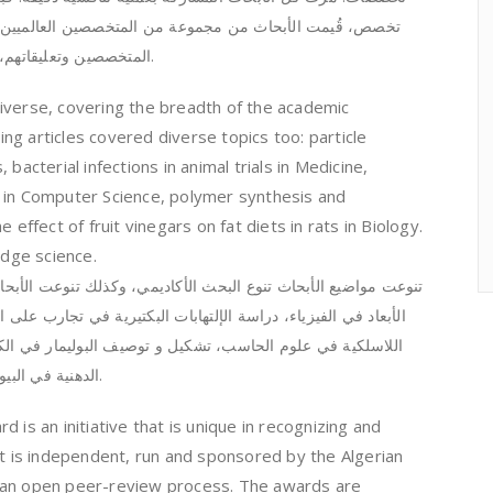
تخصص، قُيمت الأبحاث من مجموعة من المتخصصين العالميين ف
المتخصصين وتعليقاتهم، تختار لجنة الجوائزة الفائزين في كل مجال.
iverse, covering the breadth of the academic
g articles covered diverse topics too: particle
bacterial infections in animal trials in Medicine,
 in Computer Science, polymer synthesis and
 effect of fruit vinegars on fat diets in rats in Biology.
edge science.
تنوعت مواضيع الأبحاث تنوع البحث الأكاديمي، وكذلك تنوعت الأبح
الأبعاد في الفيزياء، دراسة الإلتهابات البكتيرية في تجارب عل
اللاسلكية في علوم الحاسب، تشكيل و توصيف البوليمار في الكي
الدهنية في البيولوجيا. كلها مواضيع شيقة و ذات أهمية بالغة.
 is an initiative that is unique in recognizing and
It is independent, run and sponsored by the Algerian
 an open peer-review process. The awards are