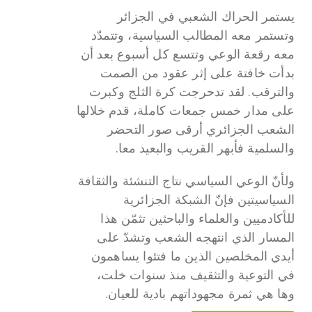
يستمر الحراك الشعبي في الجزائر
وتستمر معه المطالب السياسية، وتتمدّد
معه رقعة الوعي وتتسع كل أسبوع بعد أن
بدأت خافتة على إثر عقود من الصمت
والترقب. لقد تدحرجت كرة الثلج وكبرت
على مدار خمس جمعات كاملة، قدم خلالها
الشعب الجزائري أرقى صور التحضر
والسلمية فأبهر القريب والبعيد معا.
ولأنّ الوعي السياسي نتاج التنشئة والثقافة
السياسيتين فإنّ الشبكة الجزائرية
للأكادميين والعلماء والباحثين تثمّن هذا
المسار الذي انتهجه الشعب وتشدّ على
أيدي المخلصين الذين ما فتئوا يساهمون
في التوعية والتثقيف منذ سنوات خلت،
وها هي ثمرة مجهوداتهم بادية للعيان.