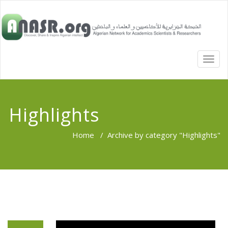
TOGG
NAVI
Highlights
Home
/
Archive by category "Highlights"