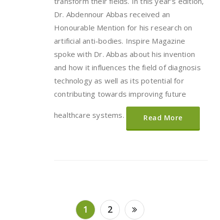
transform their fields. In this year’s edition,
Dr. Abdennour Abbas received an
Honourable Mention for his research on
artificial anti-bodies. Inspire Magazine
spoke with Dr. Abbas about his invention
and how it influences the field of diagnosis
technology as well as its potential for
contributing towards improving future
healthcare systems.
Read More
Posts
1
2