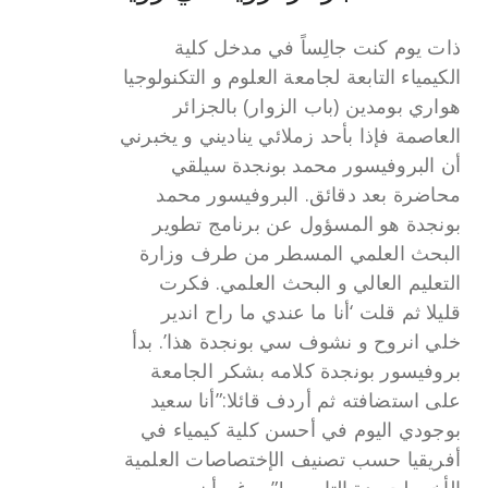
ذات يوم كنت جالِساً في مدخل كلية
الكيمياء التابعة لجامعة العلوم و التكنولوجيا
هواري بومدين (باب الزوار) بالجزائر
العاصمة فإذا بأحد زملائي يناديني و يخبرني
أن البروفيسور محمد بونجدة سيلقي
محاضرة بعد دقائق. البروفيسور محمد
بونجدة هو المسؤول عن برنامج تطوير
البحث العلمي المسطر من طرف وزارة
التعليم العالي و البحث العلمي. فكرت
قليلا ثم قلت ‘أنا ما عندي ما راح اندير
خلي انروح و نشوف سي بونجدة هذا’. بدأ
بروفيسور بونجدة كلامه بشكر الجامعة
على استضافته ثم أردف قائلا:”أنا سعيد
بوجودي اليوم في أحسن كلية كيمياء في
أفريقيا حسب تصنيف الإختصاصات العلمية
الأخير لجريدة التايمس!” ورغم أن