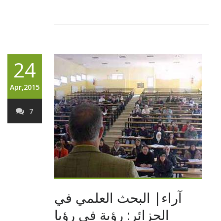
24
Apr,2015
7
آراء| البحث العلمي في
الجزائر: رؤية في رؤيا