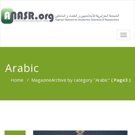
TOGG
NAVI
Arabic
Home
/
Magazine
Archive by category "Arabic"
( Page3 )