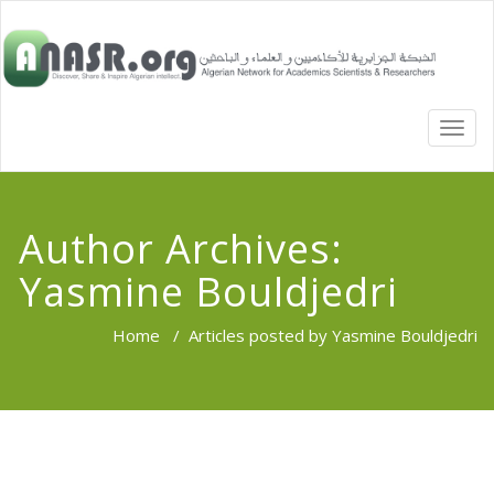
TOGG
NAVI
Author Archives:
Yasmine Bouldjedri
Home
/
Articles posted by Yasmine Bouldjedri